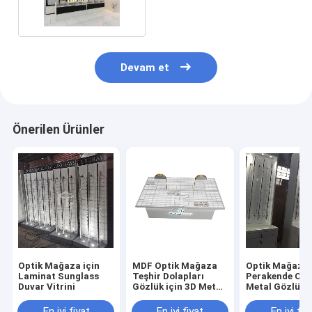
Kalın MDF
Devam et
Önerilen Ürünler
Optik Mağaza için
MDF Optik Mağaza
Optik Mağaza 
Laminat Sunglass
Teşhir Dolapları
Perakende Ca
Duvar Vitrini
Gözlük için 3D Metal
Metal Gözlük V
Optik Teşhir Vitrini
En iyi fiyat
En iyi fiyat
En iyi fiy