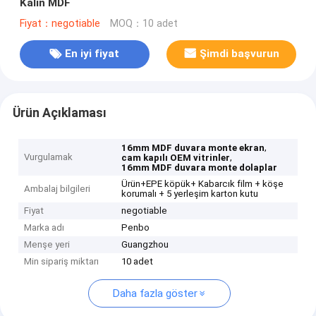
Kalın MDF
Fiyat：negotiable
MOQ：10 adet
En iyi fiyat
Şimdi başvurun
Ürün Açıklaması
,
16mm MDF duvara monte ekran
Vurgulamak
,
cam kapılı OEM vitrinler
16mm MDF duvara monte dolaplar
Ürün+EPE köpük+ Kabarcık film + köşe
Ambalaj bilgileri
korumalı + 5 yerleşim karton kutu
Fiyat
negotiable
Marka adı
Penbo
Menşe yeri
Guangzhou
Min sipariş miktarı
10 adet
Daha fazla göster