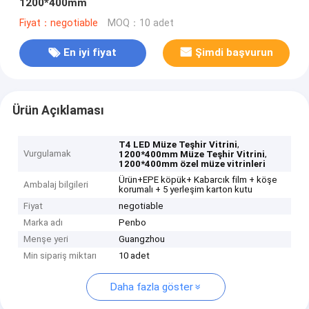
1200*400mm
Fiyat：negotiable
MOQ：10 adet
En iyi fiyat
Şimdi başvurun
Ürün Açıklaması
,
T4 LED Müze Teşhir Vitrini
Vurgulamak
,
1200*400mm Müze Teşhir Vitrini
1200*400mm özel müze vitrinleri
Ürün+EPE köpük+ Kabarcık film + köşe
Ambalaj bilgileri
korumalı + 5 yerleşim karton kutu
Fiyat
negotiable
Marka adı
Penbo
Menşe yeri
Guangzhou
Min sipariş miktarı
10 adet
Daha fazla göster