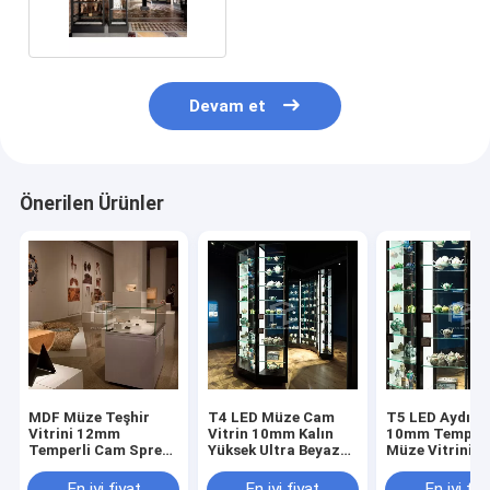
1200*400mm
Devam et
Önerilen Ürünler
MDF Müze Teşhir
T4 LED Müze Cam
T5 LED Aydınl
Vitrini 12mm
Vitrin 10mm Kalın
10mm Temperl
Temperli Cam Sprey
Yüksek Ultra Beyaz
Müze Vitrini
Boya
Temperli Cam
En iyi fiyat
En iyi fiyat
En iyi fiy