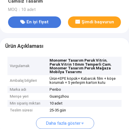
Camsız Tasarım
MOQ：10 adet
En iyi fiyat
Şimdi başvurun
Ürün Açıklaması
,
Monomer Tasarım Peruk Vitrin
,
Peruk Vitrin 10mm Temperli Cam
Vurgulamak
Monomer Tasarım Peruk Mağaza
Mobilya Tasarımı
Ürün+EPE köpük+ Kabarcık film + köşe
Ambalaj bilgileri
korumalı + 5 yerleşim karton kutu
Marka adı
Penbo
Menşe yeri
Guangzhou
Min sipariş miktarı
10 adet
Teslim süresi
25-35 gün
Daha fazla göster