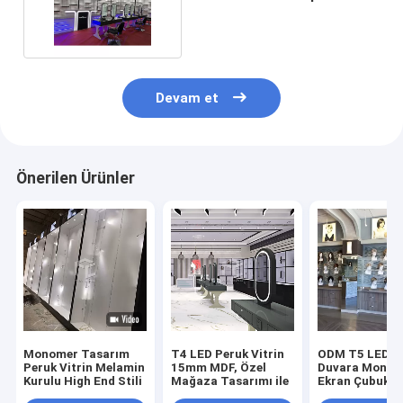
Camsız Tasarım
Devam et
Önerilen Ürünler
Monomer Tasarım
T4 LED Peruk Vitrin
ODM T5 LED 
Peruk Vitrin Melamin
15mm MDF, Özel
Duvara Monte 
Kurulu High End Stili
Mağaza Tasarımı ile
Ekran Çubuk
Kaplama